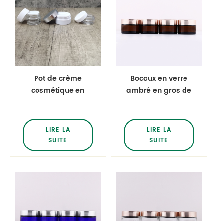
Pot de crème
Bocaux en verre
cosmétique en
ambré en gros de
gros de 15 g avec
30 ml avec
couvercle à vis
couvercle en or
rose Crème pour le
LIRE LA
LIRE LA
visage Crème pour
SUITE
SUITE
les yeux Bouteilles
hydratantes
Bocaux en verre
pour soins de la
peau