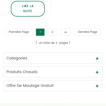
couvercle en
LIRE LA
argent crème pour
SUITE
le visage crème
pour les yeux
hydratant soins de
Première Page
1
2
Dernière Page
la peau bocaux en
verre
un total de
2
pages
Categories
Produits Chauds
Offre De Moulage Gratuit