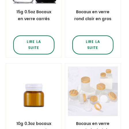
15g 0.5oz Bocaux
Bocaux en verre
en verre carrés
rond clair en gros
ambrés avec
avec couvercle en
couvercle en or
dôme Crème pour
Crème pour le
le visage Crème
LIRE LA
LIRE LA
visage Crème pour
pour les yeux
SUITE
SUITE
les yeux Hydratant
Hydratant Soins de
Soins de la peau
la peau Bocaux en
Bocaux en verre
verre
10g 0.3oz bocaux
Bocaux en verre