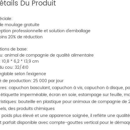
étails Du Produit
éciale:
 de moulage gratuite
eption professionnelle et solution d'emballage
oins 20% de réduction
tions de base:
u: animal de compagnie de qualité alimentaire
10,8 * 6,2 * 13,9 cm
 du cou: 32/410
églable selon l'exigence
é de production: 25 000 par jour
res: capuchon basculant, capuchon à vis, capuchon à disque, po
 étiquette imperméable, écran en soie, estampage sur feuille, ma
ristiques: bouteille en plastique pour animaux de compagnie de 2
els, des produits chimiques
 poids plus élevé et une apparence soignée, il reflète une qual
t parfait disponible avec compte-gouttes vertical pour le démaqui