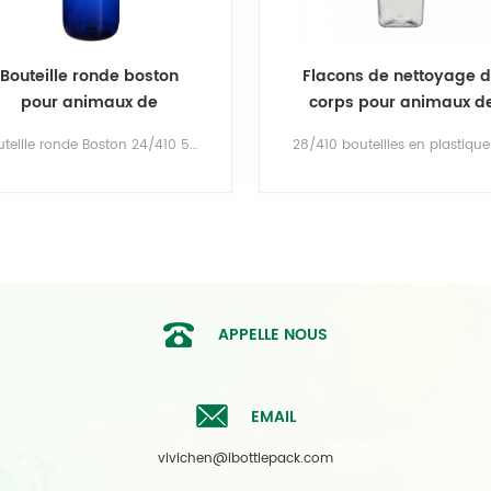
Bouteille ronde boston
Flacons de nettoyage 
pour animaux de
corps pour animaux d
compagnie en plastique
compagnie de 500 ml
Bouteille ronde Boston 24/410 500ml 16.6oz bleu cobalt voir autres tailles biberons ronds pour animaux de compagnie obtenez gratuitement un moule pour bouteille en plastique pour votre propre marque!
bleu, 500 ml, 16,6 oz
avec une taille de cou 
28/410
APPELLE NOUS
EMAIL
vivichen@ibottlepack.com