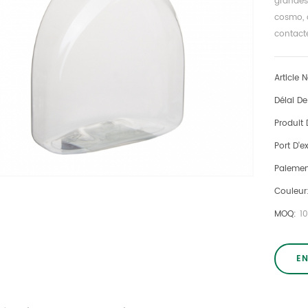
grandes 
cosmo, d
contact
Article N
Délai D
Produit 
Port D'e
Paiemen
Couleur
MOQ:
1
E