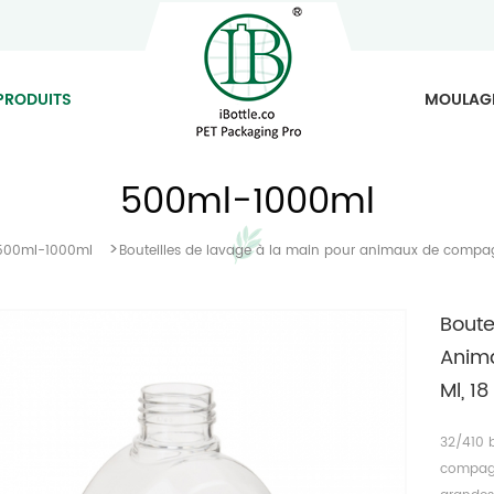
PRODUITS
MOULAG
500ml-1000ml
>
500ml-1000ml
Bouteilles de lavage à la main pour animaux de compagn
Boute
Anima
Ml, 1
32/410 
compagn