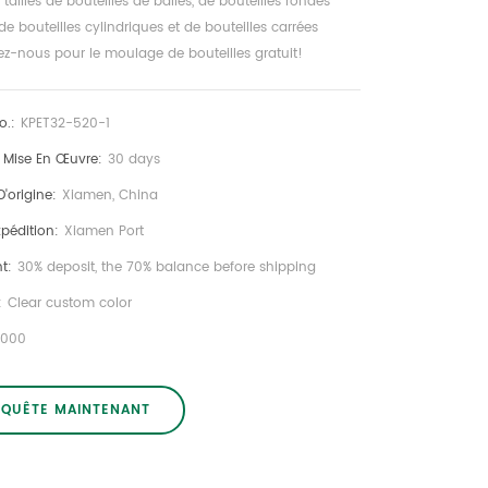
tailles de bouteilles de balles, de bouteilles rondes
e bouteilles cylindriques et de bouteilles carrées
ez-nous pour le moulage de bouteilles gratuit!
o.:
KPET32-520-1
e Mise En Œuvre:
30 days
D'origine:
Xiamen, China
xpédition:
Xiamen Port
t:
30% deposit, the 70% balance before shipping
:
Clear custom color
0000
NQUÊTE MAINTENANT