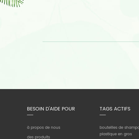
BESOIN D'AIDE POUR
TAGS ACTIFS
à propos de nous
bouteilles de shamp
plastique en gros
des produits