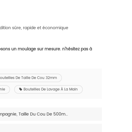
édition sûre, rapide et économique
posons un moulage sur mesure. n'hésitez pas à
outeilles De Taille De Cou 32mm
nie
Bouteilles De Lavage À La Main
Bouteilles De Lavage À La Main Adaptées Aux Animaux De Compagnie, Taille Du Cou De 500ml 28mm