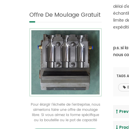
concevons, le
28mm 500ml 16oz 38g
délai d'
personnalisons et le
voir plus de bouteilles
échantil
Offre De Moulage Gratuit
produisons.
uniques dans toutes les
limite 
tailles réalisez votre
expéditi
emballage de produit
unique par notre offre
de moulage gratuite
p.s.:si
nous co
TAGS A
B
Pour élargir l'échelle de l'entreprise, nous
aimerions faire une offre de moulage
Prev 
libre. Si vous aimez la forme spécifique
ou la bouteille ou le pot de capacité
d'animal familier mais ne peut trouver
Proc