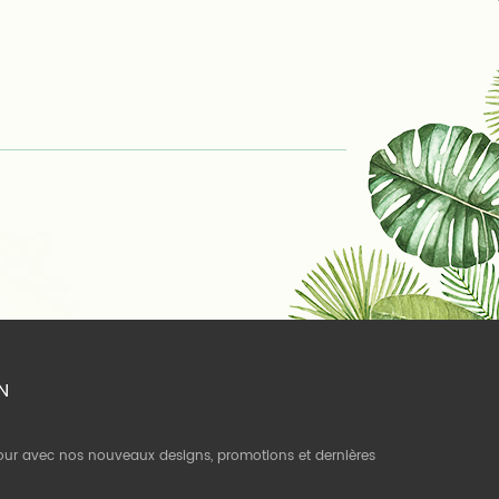
N
jour avec nos nouveaux designs, promotions et dernières
.