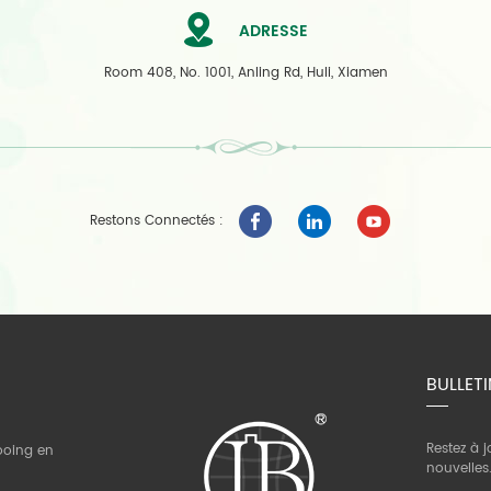
ADRESSE
Room 408, No. 1001, Anling Rd, Huli, Xiamen
Restons Connectés :
BULLETI
Restez à 
ooing en
nouvelles