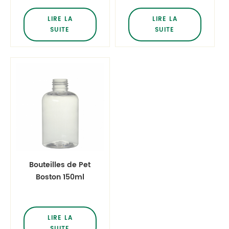
salon de salon
hautes 150ml
Toner cosmétique
Bouteilles de
LIRE LA
LIRE LA
pompe en
SUITE
SUITE
plastique
Bouteilles de Pet
Boston 150ml
Petites bouteilles
en plastique avec
couvercles
LIRE LA
SUITE