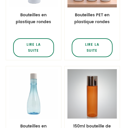
Bouteilles en
Bouteilles PET en
plastique rondes
plastique rondes
d'ANIMAL FAMILIER
Cosmo blanches
de Cosmo Round
brillantes de 150 ml
Boston Bouteilles
5 oz avec couvercle
LIRE LA
LIRE LA
de pompe de
à vis en aluminium
SUITE
SUITE
mousse de
argenté
nettoyant pour le
visage
Bouteilles en
150ml bouteille de