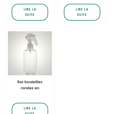
Bouteilles de
de Boston avec
pompe de
pompe
LIRE LA
LIRE LA
mousseur
SUITE
SUITE
Bouteilles de
pompe de lotion S
9oz bouteilles
rondes en
plastique
transparent boston
bouteilles en vrac
LIRE LA
pour animaux de
SUITE