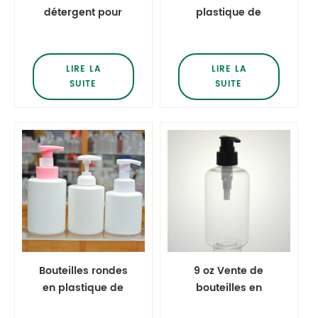
détergent pour
plastique de
animaux de
conditionneur de
compagnie ronde
cheveux carrés
boston avec
pour animaux de
LIRE LA
LIRE LA
pulvérisateur
compagnie de 260
SUITE
SUITE
ml
Bouteilles rondes
9 oz Vente de
en plastique de
bouteilles en
cylindre de HDPE
plastique rondes