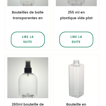
Bouteilles de balle
255 ml en
transparentes en
plastique vide plat
plastique de 8,5 oz
carré bouteille
(cosmo rondes)
d'eau brumisateur
bouteilles de lotion
bouteille pour
LIRE LA
LIRE LA
vides
animaux de
SUITE
SUITE
compagnie
260ml bouteille de
Bouteille en