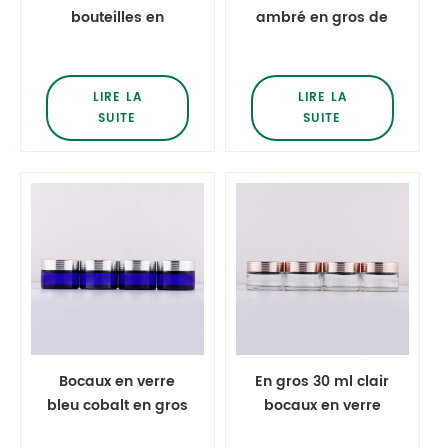
bouteilles en
ambré en gros de
plastique PET
30 ml avec
carrées claires
couvercle en or
bouteilles de toner
rose Crème pour le
LIRE LA
LIRE LA
de lotion de
visage Crème pour
SUITE
SUITE
shampooing de
les yeux Bouteilles
pulvérisateur de
hydratantes
brouillard
Bocaux en verre
pour soins de la
peau
Bocaux en verre
En gros 30 ml clair
bleu cobalt en gros
bocaux en verre
de 30 ml avec
dépoli avec