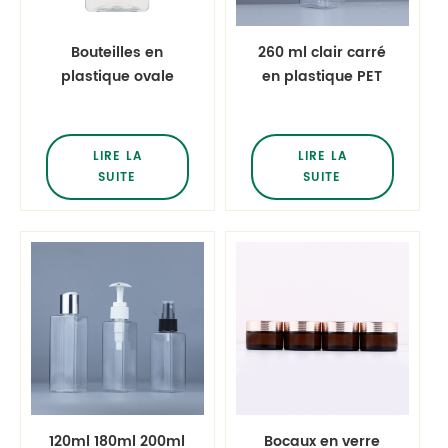
Bouteilles en
260 ml clair carré
plastique ovale
en plastique PET
plat de 380ml avec
bouteilles
la finition élevée de
brumisateur
cou
shampooing Lotion
LIRE LA
LIRE LA
Toner bouteilles
SUITE
SUITE
avec métallisé
argent or
brumisateur
120ml 180ml 200ml
Bocaux en verre