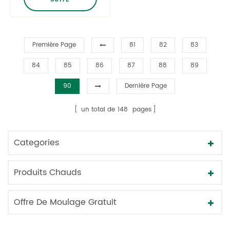
les yeux Hydratant
Soins de la peau
Bocaux en verre
Première Page
81
82
83
84
85
86
87
88
89
90
Dernière Page
un total de
148
pages
Categories
Produits Chauds
Offre De Moulage Gratuit