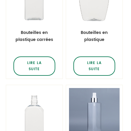
Bouteilles en
Bouteilles en
plastique carrées
plastique
de 360ml 12oz
décoratives de
380ml bouteilles en
forme uniques
LIRE LA
LIRE LA
SUITE
SUITE