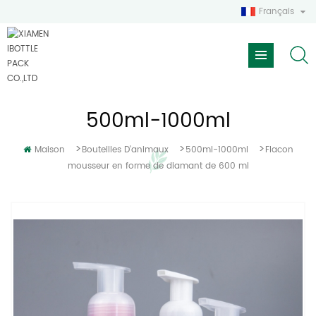
Français
500ml-1000ml
>
>
>
Maison
Bouteilles D'animaux
500ml-1000ml
Flacon
mousseur en forme de diamant de 600 ml