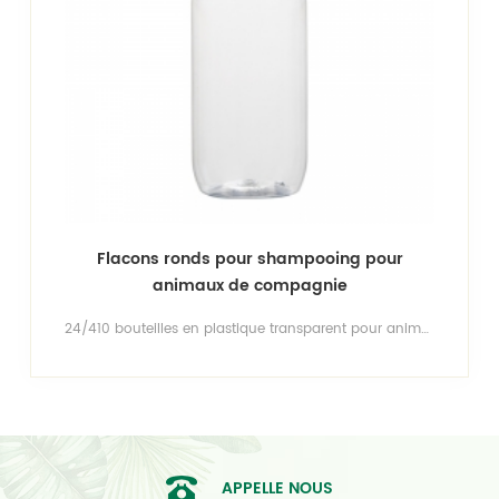
Flacons ronds pour shampooing pour
animaux de compagnie
24/410 bouteilles en plastique transparent pour animaux de compagnie bouteilles de shampoing bouteilles de lotion grandes tailles de bouteilles de balles, de bouteilles rondes cosmo, de bouteilles cylindriques et de bouteilles carrées contactez-nous pour le moulage de bouteilles gratuit!
APPELLE NOUS